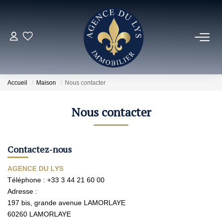
ACHETER
Louer
Accueil
Maison
Nous contacter
NOS NOUVEAUTÉS
Nous contacter
NOS VENDUS
Contactez-nous
ESTIMER
AGENCE DU LYS
Téléphone :
+33 3 44 21 60 00
Adresse :
NOS AGENCES
197 bis, grande avenue LAMORLAYE
60260
LAMORLAYE