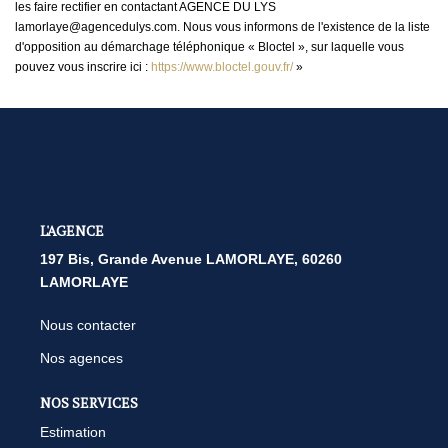
les faire rectifier en contactant AGENCE DU LYS
lamorlaye@agencedulys.com. Nous vous informons de l'existence de la liste
d'opposition au démarchage téléphonique « Bloctel », sur laquelle vous
pouvez vous inscrire ici :
https://www.bloctel.gouv.fr/
»
L'AGENCE
197 Bis, Grande Avenue LAMORLAYE, 60260
LAMORLAYE
Nous contacter
Nos agences
NOS SERVICES
Estimation