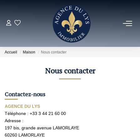
ACHETER
Louer
Accueil
Maison
Nous contacter
NOS NOUVEAUTÉS
Nous contacter
NOS VENDUS
Contactez-nous
ESTIMER
AGENCE DU LYS
Téléphone :
+33 3 44 21 60 00
Adresse :
NOS AGENCES
197 bis, grande avenue LAMORLAYE
60260
LAMORLAYE