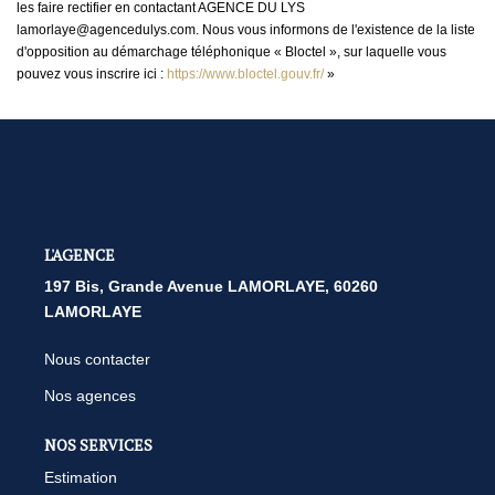
les faire rectifier en contactant AGENCE DU LYS
lamorlaye@agencedulys.com. Nous vous informons de l'existence de la liste
d'opposition au démarchage téléphonique « Bloctel », sur laquelle vous
pouvez vous inscrire ici :
https://www.bloctel.gouv.fr/
»
L'AGENCE
197 Bis, Grande Avenue LAMORLAYE, 60260
LAMORLAYE
Nous contacter
Nos agences
NOS SERVICES
Estimation