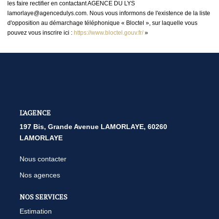
les faire rectifier en contactant AGENCE DU LYS
lamorlaye@agencedulys.com. Nous vous informons de l'existence de la liste
d'opposition au démarchage téléphonique « Bloctel », sur laquelle vous
pouvez vous inscrire ici :
https://www.bloctel.gouv.fr/
»
L'AGENCE
197 Bis, Grande Avenue LAMORLAYE, 60260
LAMORLAYE
Nous contacter
Nos agences
NOS SERVICES
Estimation