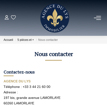
ACHETER
Louer
Accueil
5 pièces et +
Nous contacter
NOS NOUVEAUTÉS
Nous contacter
NOS VENDUS
Contactez-nous
ESTIMER
AGENCE DU LYS
Téléphone :
+33 3 44 21 60 00
Adresse :
NOS AGENCES
197 bis, grande avenue LAMORLAYE
60260
LAMORLAYE