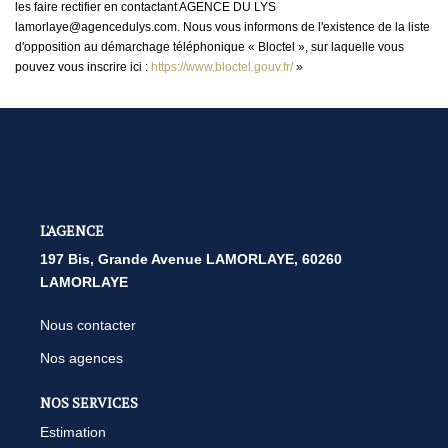
les faire rectifier en contactant AGENCE DU LYS
lamorlaye@agencedulys.com. Nous vous informons de l'existence de la liste
d'opposition au démarchage téléphonique « Bloctel », sur laquelle vous
pouvez vous inscrire ici :
https://www.bloctel.gouv.fr/
»
L'AGENCE
197 Bis, Grande Avenue LAMORLAYE, 60260
LAMORLAYE
Nous contacter
Nos agences
NOS SERVICES
Estimation