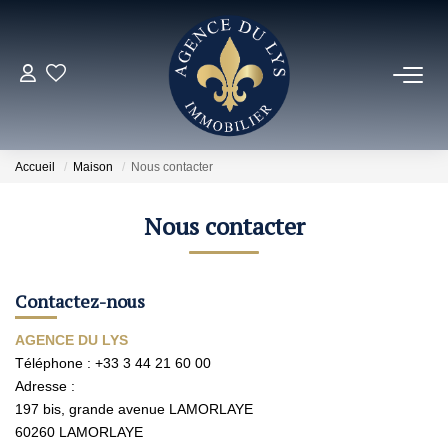
ACHETER
Louer
Accueil
Maison
Nous contacter
NOS NOUVEAUTÉS
Nous contacter
NOS VENDUS
Contactez-nous
ESTIMER
AGENCE DU LYS
Téléphone :
+33 3 44 21 60 00
Adresse :
NOS AGENCES
197 bis, grande avenue LAMORLAYE
60260
LAMORLAYE