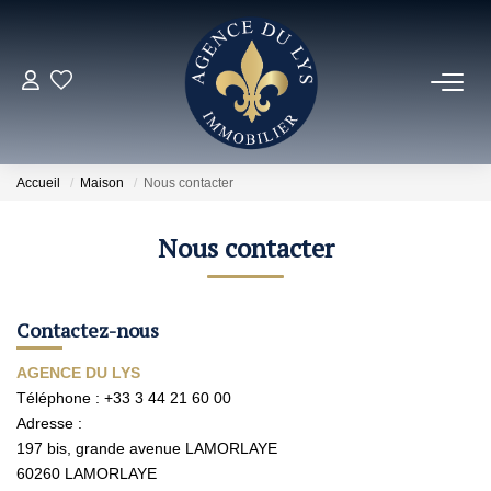
ACHETER
Louer
Accueil
Maison
Nous contacter
NOS NOUVEAUTÉS
Nous contacter
NOS VENDUS
Contactez-nous
ESTIMER
AGENCE DU LYS
Téléphone :
+33 3 44 21 60 00
Adresse :
NOS AGENCES
197 bis, grande avenue LAMORLAYE
60260
LAMORLAYE