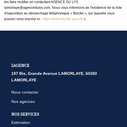
les faire rectifier en contactant AGENCE DU LYS
lamorlaye@agencedulys.com. Nous vous informons de l'existence de la liste
d'opposition au démarchage téléphonique « Bloctel », sur laquelle vous
pouvez vous inscrire ici :
https://www.bloctel.gouv.fr/
»
L'AGENCE
197 Bis, Grande Avenue LAMORLAYE, 60260
LAMORLAYE
Nous contacter
Nos agences
NOS SERVICES
Estimation