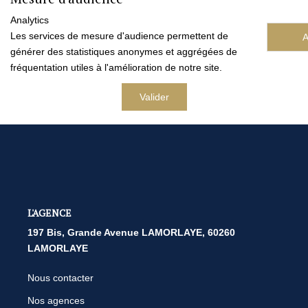
Nos Agences
Analytics
Les services de mesure d'audience permettent de
A
Contact
générer des statistiques anonymes et aggrégées de
Avis Clients
fréquentation utiles à l'amélioration de notre site.
Actualités
Valider
ALERTE IMMO
L'AGENCE
197 Bis, Grande Avenue LAMORLAYE, 60260
LAMORLAYE
Nous contacter
Nos agences