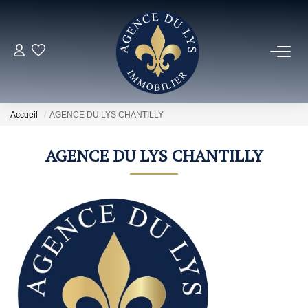
ACHETER
Louer
Accueil
AGENCE DU LYS CHANTILLY
AGENCE DU LYS CHANTILLY
NOS NOUVEAUTÉS
NOS VENDUS
ESTIMER
NOS AGENCES