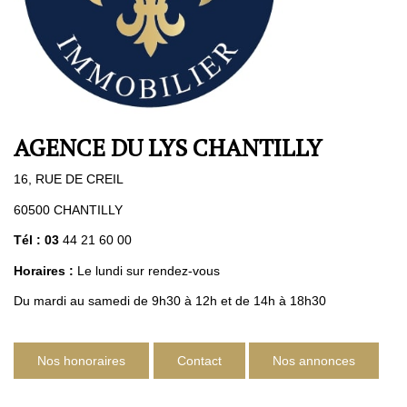
Nos Agences
Contact
Avis Clients
Actualités
AGENCE DU LYS CHANTILLY
ALERTE IMMO
16, RUE DE CREIL
60500 CHANTILLY
Tél : 03
44 21 60 00
Horaires :
Le lundi sur rendez-vous
Du mardi au samedi de 9h30 à 12h et de 14h à 18h30
Nos honoraires
Contact
Nos annonces