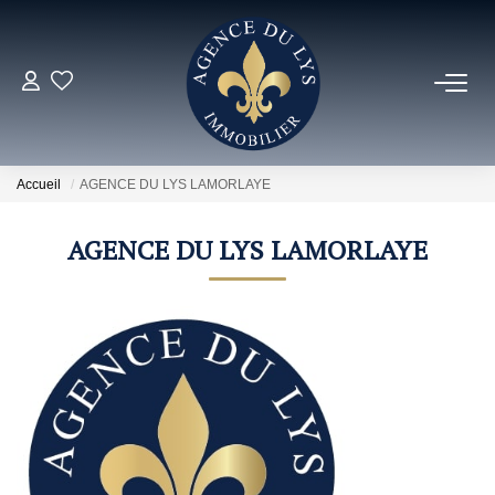
ACHETER
Louer
Accueil
AGENCE DU LYS LAMORLAYE
AGENCE DU LYS LAMORLAYE
NOS NOUVEAUTÉS
NOS VENDUS
ESTIMER
NOS AGENCES