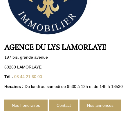
Nos Agences
Contact
Avis Clients
Actualités
AGENCE DU LYS LAMORLAYE
ALERTE IMMO
197 bis, grande avenue
60260 LAMORLAYE
Tél :
03 44 21 60 00
Horaires :
Du lundi au samedi de 9h30 à 12h et de 14h à 18h30
Nos honoraires
Contact
Nos annonces