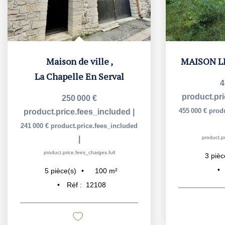
Maison de ville
,
MAISON L
La Chapelle En Serval
4
product.pr
250 000 €
455 000 €
prod
product.price.fees_included
|
241 000 €
product.price.fees_included
|
product.pr
product.price.fees_charges.full
3
pièc
100
m²
5
pièce(s)
Réf :
12108