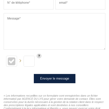
N° de téléphone*
email*
Message*
Envoyer le message
« Les informations recueillies sur ce formulaire sont enregistrées dans un fichier
informatisé par AGENCE DU LYS pour gérer votre demande de contact. Elles sont
conservées pour la durée nécessaire à la gestion de la relation client dans le respect
des prescriptions légales applicables et sont destinées à nos conseillers
Conformément à la loi « informatique et libertés », vous pouvez exercer votre droit