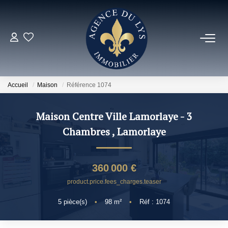
ACHETER
Louer
Accueil
Maison
Référence 1074
NOS NOUVEAUTÉS
Maison Centre Ville Lamorlaye - 3
Chambres
,
Lamorlaye
NOS VENDUS
360 000 €
ESTIMER
product.price.fees_charges.teaser
5
pièce(s)
•
98
m²
•
Réf : 1074
NOS AGENCES