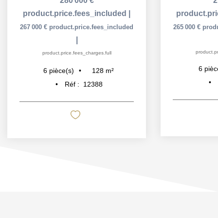
280 000 €
2
product.price.fees_included
|
product.pr
267 000 €
product.price.fees_included
265 000 €
prod
|
product.pr
product.price.fees_charges.full
6
pièc
128
m²
6
pièce(s)
Réf :
12388