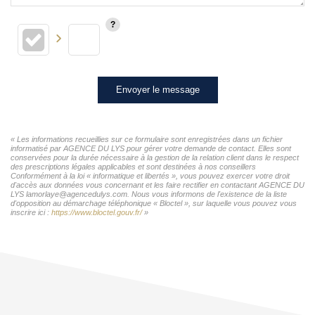
Envoyer le message
« Les informations recueillies sur ce formulaire sont enregistrées dans un fichier
informatisé par AGENCE DU LYS pour gérer votre demande de contact. Elles sont
conservées pour la durée nécessaire à la gestion de la relation client dans le respect
des prescriptions légales applicables et sont destinées à nos conseillers
Conformément à la loi « informatique et libertés », vous pouvez exercer votre droit
d'accès aux données vous concernant et les faire rectifier en contactant AGENCE DU
LYS lamorlaye@agencedulys.com. Nous vous informons de l'existence de la liste
d'opposition au démarchage téléphonique « Bloctel », sur laquelle vous pouvez vous
inscrire ici :
https://www.bloctel.gouv.fr/
»