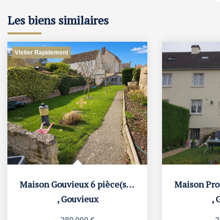
Les biens similaires
Visiter Rapidement
Maison Gouvieux 6 pièce(s) 128 m2
,
Gouvieux
,
G