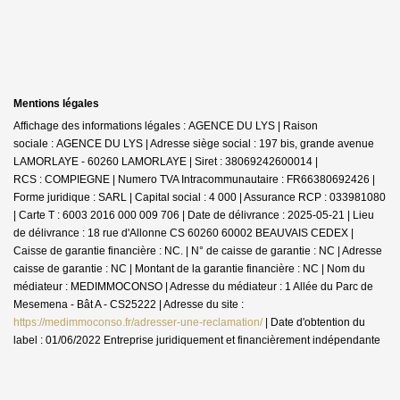
Mentions légales
Affichage des informations légales : AGENCE DU LYS | Raison
sociale : AGENCE DU LYS | Adresse siège social : 197 bis, grande avenue
LAMORLAYE - 60260 LAMORLAYE | Siret : 38069242600014 |
RCS : COMPIEGNE | Numero TVA Intracommunautaire : FR66380692426 |
Forme juridique : SARL | Capital social : 4 000 | Assurance RCP : 033981080
|
Carte T : 6003 2016 000 009 706 | Date de délivrance : 2025-05-21 | Lieu
de délivrance : 18 rue d'Allonne CS 60260 60002 BEAUVAIS CEDEX |
Caisse de garantie financière : NC. | N° de caisse de garantie : NC | Adresse
caisse de garantie : NC | Montant de la garantie financière : NC | Nom du
médiateur : MEDIMMOCONSO | Adresse du médiateur : 1 Allée du Parc de
Mesemena - Bât A - CS25222 | Adresse du site :
https://medimmoconso.fr/adresser-une-reclamation/
| Date d'obtention du
label : 01/06/2022
Entreprise juridiquement et financièrement indépendante