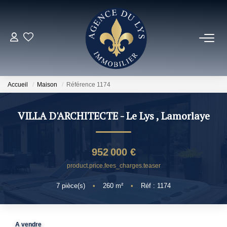
ACHETER
Louer
Accueil
Maison
Référence 1174
NOS NOUVEAUTÉS
VILLA D'ARCHITECTE - Le Lys
,
Lamorlaye
NOS VENDUS
952 000 €
product.price.fees_charges.teaser
ESTIMER
7
pièce(s)
•
260
m²
•
Réf : 1174
NOS AGENCES
A vendre