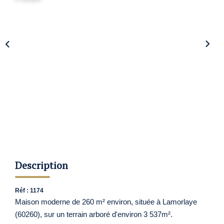
Nos Agences
Contact
Avis Clients
Actualités
ALERTE IMMO
Description
Réf : 1174
Maison moderne de 260 m² environ, située à Lamorlaye
(60260), sur un terrain arboré d'environ 3 537m².