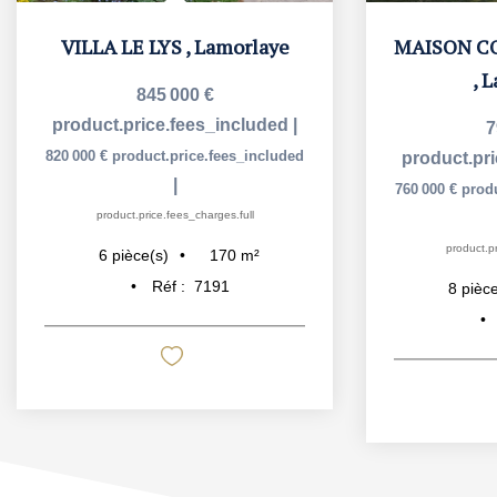
VILLA LE LYS
,
Lamorlaye
,
L
845 000 €
product.price.fees_included
|
7
820 000 €
product.price.fees_included
product.pr
|
760 000 €
prod
product.price.fees_charges.full
product.pr
170
m²
6
pièce(s)
Réf :
7191
8
pièce