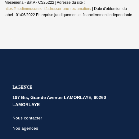
Mesemena - Bât A - CS25222 | Adresse du site :
https://medimmoconso.fr/adresser-une-reclamation/
| Date d'obtention du
label : 01/06/2022
Entreprise juridiquement et financièrement indépendante
L'AGENCE
197 Bis, Grande Avenue LAMORLAYE, 60260
LAMORLAYE
Nous contacter
Nos agences