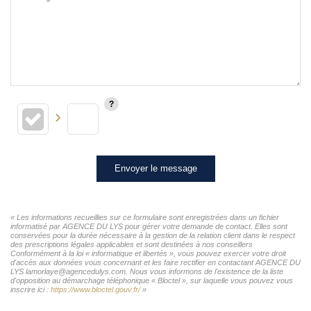
Envoyer le message
« Les informations recueillies sur ce formulaire sont enregistrées dans un fichier
informatisé par AGENCE DU LYS pour gérer votre demande de contact. Elles sont
conservées pour la durée nécessaire à la gestion de la relation client dans le respect
des prescriptions légales applicables et sont destinées à nos conseillers
Conformément à la loi « informatique et libertés », vous pouvez exercer votre droit
d'accès aux données vous concernant et les faire rectifier en contactant AGENCE DU
LYS lamorlaye@agencedulys.com. Nous vous informons de l'existence de la liste
d'opposition au démarchage téléphonique « Bloctel », sur laquelle vous pouvez vous
inscrire ici :
https://www.bloctel.gouv.fr/
»