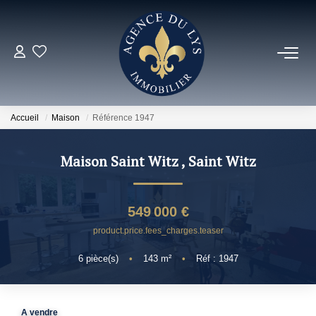
ACHETER
Louer
Accueil
Maison
Référence 1947
NOS NOUVEAUTÉS
Maison Saint Witz
,
Saint Witz
NOS VENDUS
549 000 €
product.price.fees_charges.teaser
ESTIMER
6
pièce(s)
•
143
m²
•
Réf : 1947
NOS AGENCES
A vendre