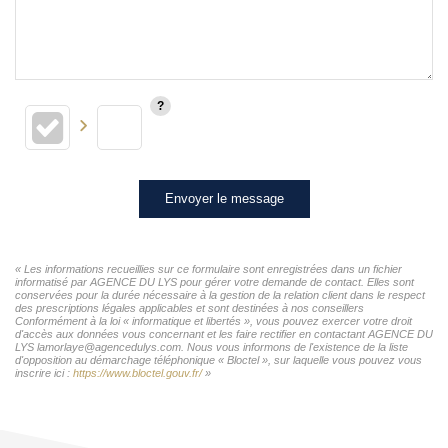
Envoyer le message
« Les informations recueillies sur ce formulaire sont enregistrées dans un fichier
informatisé par AGENCE DU LYS pour gérer votre demande de contact. Elles sont
conservées pour la durée nécessaire à la gestion de la relation client dans le respect
des prescriptions légales applicables et sont destinées à nos conseillers
Conformément à la loi « informatique et libertés », vous pouvez exercer votre droit
d'accès aux données vous concernant et les faire rectifier en contactant AGENCE DU
LYS lamorlaye@agencedulys.com. Nous vous informons de l'existence de la liste
d'opposition au démarchage téléphonique « Bloctel », sur laquelle vous pouvez vous
inscrire ici :
https://www.bloctel.gouv.fr/
»