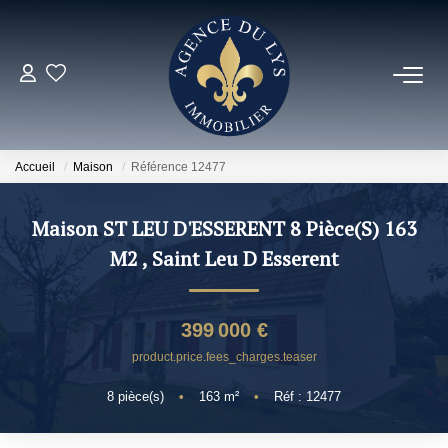
ACHETER
Louer
Accueil
Maison
Référence 12477
NOS NOUVEAUTÉS
Maison ST LEU D'ESSERENT 8 Pièce(s) 163
M2
,
Saint Leu D Esserent
NOS VENDUS
399 000 €
ESTIMER
product.price.fees_charges.teaser
8
pièce(s)
•
163
m²
•
Réf : 12477
NOS AGENCES