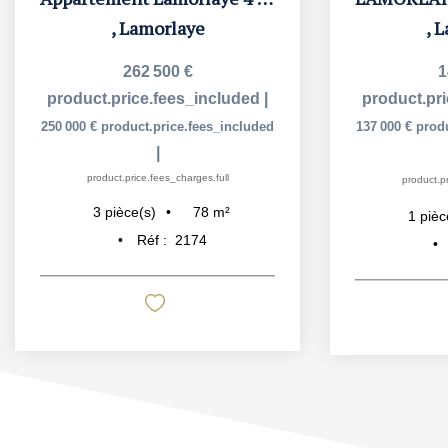
,
Lamorlaye
,
L
262 500 €
1
product.price.fees_included
|
product.pr
250 000 €
product.price.fees_included
137 000 €
prod
|
product.price.fees_charges.full
product.pr
78
m²
3
pièce(s)
1
pièc
Réf :
2174