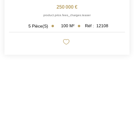
250 000 €
product.price.fees_charges.teaser
100
M²
Réf :
12108
5
Pièce(s)