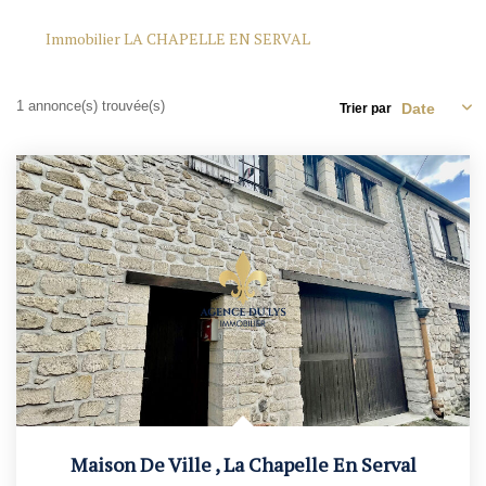
Nos Agences
Contact
Immobilier LA CHAPELLE EN SERVAL
Avis Clients
1 annonce(s) trouvée(s)
Actualités
Trier par
ALERTE IMMO
Maison De Ville
,
La Chapelle En Serval