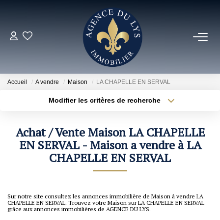
ACHETER
Louer
Accueil
A vendre
Maison
LA CHAPELLE EN SERVAL
Modifier les critères de recherche
Localisation
Type de bien
NOS NOUVEAUTÉS
Localisation
Sélectionnez...
Achat / Vente Maison LA CHAPELLE
NOS VENDUS
Surface min
EN SERVAL - Maison a vendre à LA
Budget max
CHAPELLE EN SERVAL
Rayon
Plus de critères
ESTIMER
Créer une alerte
NOS AGENCES
Sur notre site consultez les annonces immobilière de Maison à vendre LA
CHAPELLE EN SERVAL. Trouvez votre Maison sur LA CHAPELLE EN SERVAL
grâce aux annonces immobilières de AGENCE DU LYS.