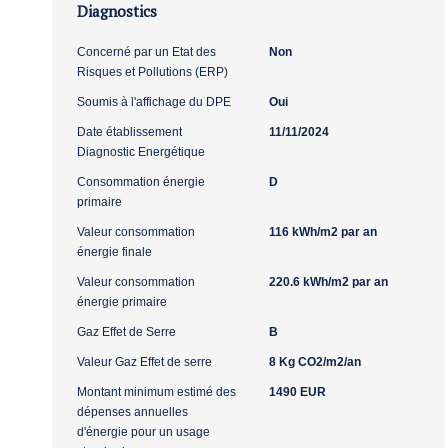
Diagnostics
Concerné par un Etat des
Non
Risques et Pollutions (ERP)
Soumis à l'affichage du DPE
Oui
Date établissement
11/11/2024
Diagnostic Energétique
Consommation énergie
D
primaire
Valeur consommation
116 kWh/m2 par an
énergie finale
Valeur consommation
220.6 kWh/m2 par an
énergie primaire
Gaz Effet de Serre
B
Valeur Gaz Effet de serre
8 Kg CO2/m2/an
Montant minimum estimé des
1490 EUR
dépenses annuelles
d'énergie pour un usage