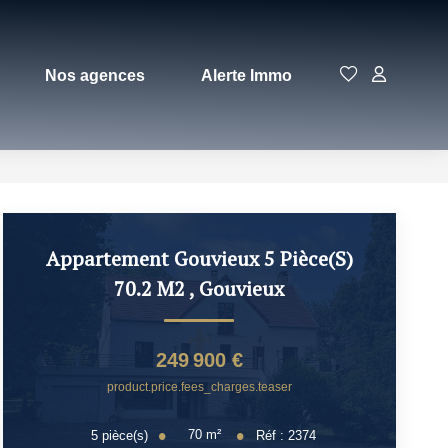
Nos agences
Alerte Immo
Appartement Gouvieux 5 Pièce(s)
70.2 M2
,
Gouvieux
249 900 €
product.price.fees_charges.teaser
70
m²
5
pièce(s)
Réf :
2374