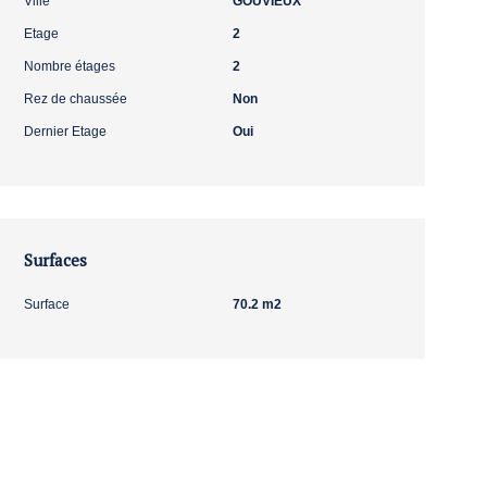
Ville
GOUVIEUX
Etage
2
Nombre étages
2
Rez de chaussée
Non
Dernier Etage
Oui
Surfaces
Surface
70.2 m2