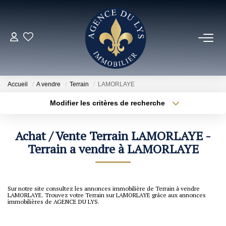
ACHETER
Louer
Accueil
A vendre
Terrain
LAMORLAYE
Modifier les critères de recherche
Localisation
Type de bien
NOS NOUVEAUTÉS
Localisation
Sélectionnez...
Achat / Vente Terrain LAMORLAYE -
NOS VENDUS
Surface min
Terrain a vendre à LAMORLAYE
Budget max
Rayon
Plus de critères
ESTIMER
Sur notre site consultez les annonces immobilière de Terrain à vendre
Créer une alerte
LAMORLAYE. Trouvez votre Terrain sur LAMORLAYE grâce aux annonces
NOS AGENCES
immobilières de AGENCE DU LYS.