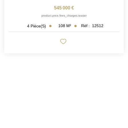
545 000 €
product.price.fees_charges.teaser
108
M²
Réf :
12512
4
Pièce(s)