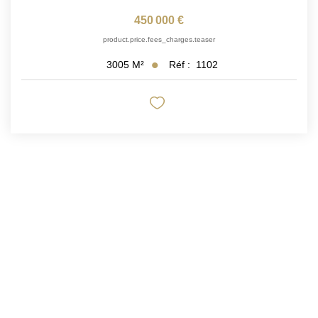
450 000 €
product.price.fees_charges.teaser
Réf :
1102
3005
M²