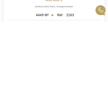
product.price.fees_charges.teaser
Réf :
2163
4449
M²