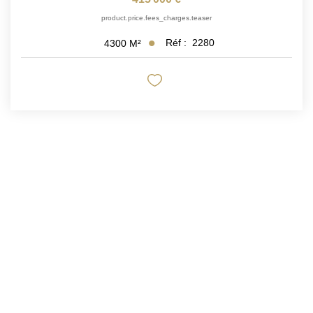
product.price.fees_charges.teaser
Réf :
2280
4300
M²