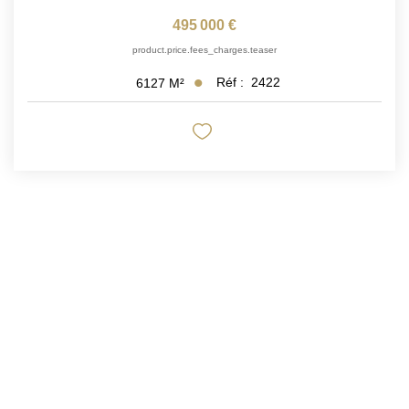
495 000 €
product.price.fees_charges.teaser
Réf :
2422
6127
M²