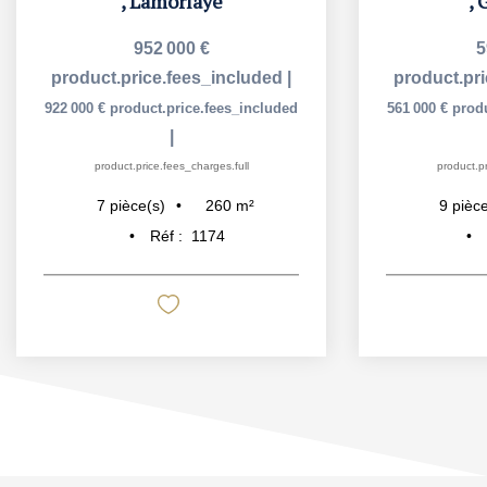
,
Lamorlaye
,
G
952 000 €
5
product.price.fees_included
|
product.pr
922 000 €
product.price.fees_included
561 000 €
prod
|
product.price.fees_charges.full
product.pr
260
m²
7
pièce(s)
9
pièce
Réf :
1174