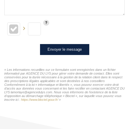
Envoyer le message
« Les informations recueillies sur ce formulaire sont enregistrées dans un fichier
informatisé par AGENCE DU LYS pour gérer votre demande de contact. Elles sont
conservées pour la durée nécessaire à la gestion de la relation client dans le respect
des prescriptions légales applicables et sont destinées à nos conseillers
Conformément à la loi « informatique et libertés », vous pouvez exercer votre droit
d'accès aux données vous concernant et les faire rectifier en contactant AGENCE DU
LYS lamorlaye@agencedulys.com. Nous vous informons de l'existence de la liste
d'opposition au démarchage téléphonique « Bloctel », sur laquelle vous pouvez vous
inscrire ici :
https://www.bloctel.gouv.fr/
»