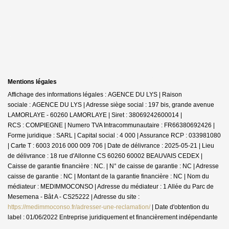
Mentions légales
Affichage des informations légales : AGENCE DU LYS | Raison
sociale : AGENCE DU LYS | Adresse siège social : 197 bis, grande avenue
LAMORLAYE - 60260 LAMORLAYE | Siret : 38069242600014 |
RCS : COMPIEGNE | Numero TVA Intracommunautaire : FR66380692426 |
Forme juridique : SARL | Capital social : 4 000 | Assurance RCP : 033981080
|
Carte T : 6003 2016 000 009 706 | Date de délivrance : 2025-05-21 | Lieu
de délivrance : 18 rue d'Allonne CS 60260 60002 BEAUVAIS CEDEX |
Caisse de garantie financière : NC. | N° de caisse de garantie : NC | Adresse
caisse de garantie : NC | Montant de la garantie financière : NC | Nom du
médiateur : MEDIMMOCONSO | Adresse du médiateur : 1 Allée du Parc de
Mesemena - Bât A - CS25222 | Adresse du site :
https://medimmoconso.fr/adresser-une-reclamation/
| Date d'obtention du
label : 01/06/2022
Entreprise juridiquement et financièrement indépendante