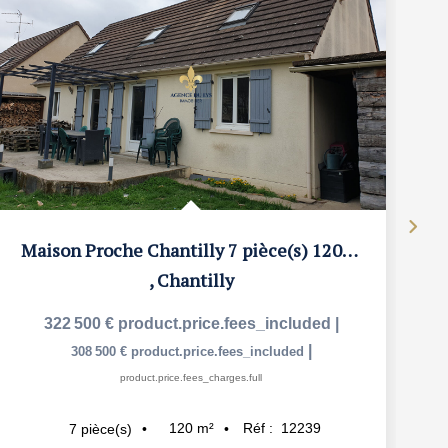
Maison Proche Chantilly 7 pièce(s) 120 m2
,
Chantilly
322 500 €
product.price.fees_included
|
|
308 500 €
product.price.fees_included
product.price.fees_charges.full
120
m²
Réf :
12239
7
pièce(s)