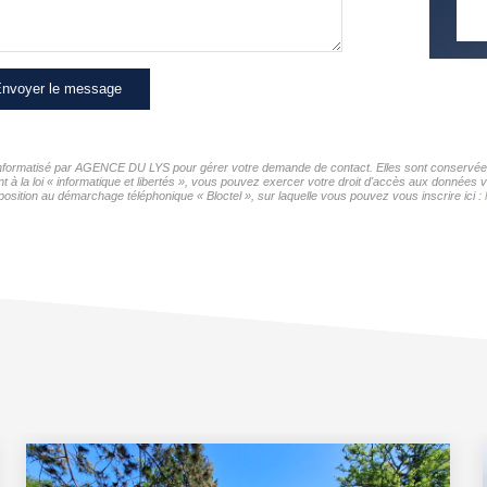
nvoyer le message
r informatisé par AGENCE DU LYS pour gérer votre demande de contact. Elles sont conservées p
t à la loi « informatique et libertés », vous pouvez exercer votre droit d'accès aux donnée
sition au démarchage téléphonique « Bloctel », sur laquelle vous pouvez vous inscrire ici :