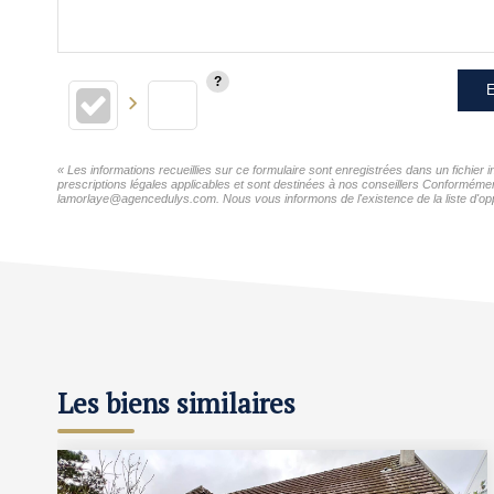
E
« Les informations recueillies sur ce formulaire sont enregistrées dans un fichie
prescriptions légales applicables et sont destinées à nos conseillers Conformémen
lamorlaye@agencedulys.com. Nous vous informons de l'existence de la liste d'oppo
Les biens similaires