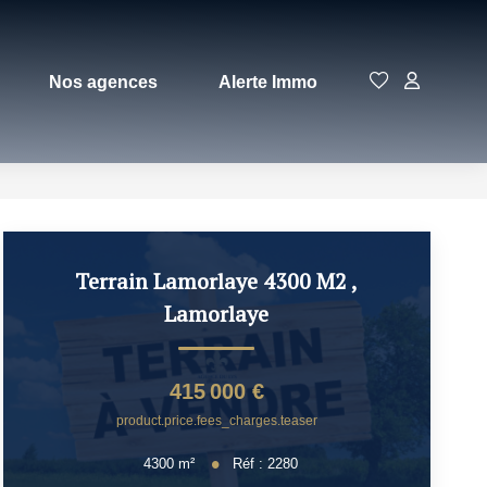
Nos agences
Alerte Immo
Terrain Lamorlaye 4300 M2
,
Lamorlaye
415 000 €
product.price.fees_charges.teaser
4300
m²
Réf :
2280