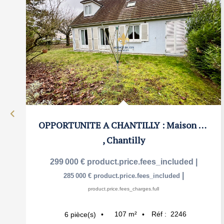
OPPORTUNITE A CHANTILLY : Maison à rafraichir avec 4...
,
Chantilly
299 000 €
product.price.fees_included
|
|
285 000 €
product.price.fees_included
product.price.fees_charges.full
107
m²
Réf :
2246
6
pièce(s)