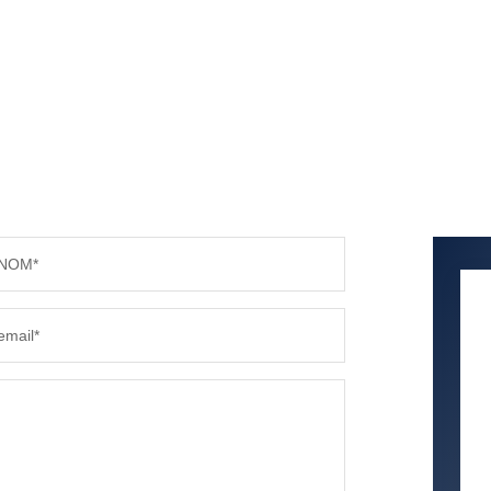
NOM*
email*