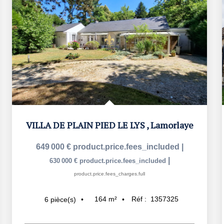
VILLA DE PLAIN PIED LE LYS
,
Lamorlaye
649 000 €
product.price.fees_included
|
|
630 000 €
product.price.fees_included
product.price.fees_charges.full
164
m²
Réf :
1357325
6
pièce(s)