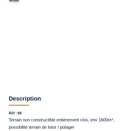
Nos Agences
Vendu
Contact
Avis Clients
Actualités
ALERTE IMMO
Description
Réf : 88
Terrain non constructible entièrement clos, env 1600m²,
possibilité terrain de loisir / potager