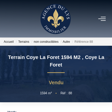
ACHETER
Louer
Accueil
Terrains
non constructibles
Autre
Référence 88
NOS NOUVEAUTÉS
Terrain Coye La Foret 1594 M2
,
Coye La
Foret
NOS VENDUS
Vendu
ESTIMER
1594
m²
•
Réf : 88
NOS AGENCES