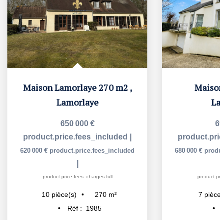
Maison Lamorlaye 270 m2
,
Maiso
Lamorlaye
L
650 000 €
6
product.price.fees_included
|
product.pr
620 000 €
product.price.fees_included
680 000 €
prod
|
product.price.fees_charges.full
product.pr
270
m²
10
pièce(s)
7
pièce
Réf :
1985