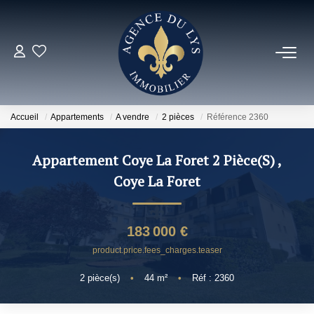
ACHETER
Louer
Accueil
Appartements
A vendre
2 pièces
Référence 2360
NOS NOUVEAUTÉS
Appartement Coye La Foret 2 Pièce(s)
,
Coye La Foret
NOS VENDUS
183 000 €
ESTIMER
product.price.fees_charges.teaser
2
pièce(s)
•
44
m²
•
Réf : 2360
NOS AGENCES