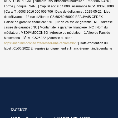
RCS : COMPIEGNE | Numero TVA Intracommunautaire : FR66380692426 |
Forme juridique : SARL | Capital social : 4 000 | Assurance RCP : 033981080
|
Carte T : 6003 2016 000 009 706 | Date de délivrance : 2025-05-21 | Lieu
de délivrance : 18 rue d'Allonne CS 60260 60002 BEAUVAIS CEDEX |
Caisse de garantie financière : NC. | N° de caisse de garantie : NC | Adresse
caisse de garantie : NC | Montant de la garantie financière : NC | Nom du
médiateur : MEDIMMOCONSO | Adresse du médiateur : 1 Allée du Parc de
Mesemena - Bât A - CS25222 | Adresse du site :
https://medimmoconso.fr/adresser-une-reclamation/
| Date d'obtention du
label : 01/06/2022
Entreprise juridiquement et financièrement indépendante
L'AGENCE