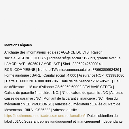
Mentions légales
Affichage des informations légales : AGENCE DU LYS | Raison
sociale : AGENCE DU LYS | Adresse siège social : 197 bis, grande avenue
LAMORLAYE - 60260 LAMORLAYE | Siret : 38069242600014 |
RCS : COMPIEGNE | Numero TVA Intracommunautaire : FR66380692426 |
Forme juridique : SARL | Capital social : 4 000 | Assurance RCP : 033981080
|
Carte T : 6003 2016 000 009 706 | Date de délivrance : 2025-05-21 | Lieu
de délivrance : 18 rue d'Allonne CS 60260 60002 BEAUVAIS CEDEX |
Caisse de garantie financière : NC. | N° de caisse de garantie : NC | Adresse
caisse de garantie : NC | Montant de la garantie financière : NC | Nom du
médiateur : MEDIMMOCONSO | Adresse du médiateur : 1 Allée du Parc de
Mesemena - Bât A - CS25222 | Adresse du site :
https://medimmoconso.fr/adresser-une-reclamation/
| Date d'obtention du
label : 01/06/2022
Entreprise juridiquement et financièrement indépendante