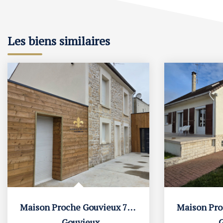
Les biens similaires
Maison Proche Gouvieux 7 pièce(s) 220 m2
,
Gouvieux
,
G