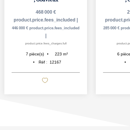
468 000 €
2
product.price.fees_included
|
product.pr
446 000 €
product.price.fees_included
285 000 €
prod
|
product.price.fees_charges.full
product.pr
223
m²
7
pièce(s)
6
pièce
Réf :
12167