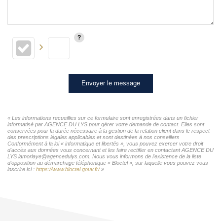
Envoyer le message
« Les informations recueillies sur ce formulaire sont enregistrées dans un fichier
informatisé par AGENCE DU LYS pour gérer votre demande de contact. Elles sont
conservées pour la durée nécessaire à la gestion de la relation client dans le respect
des prescriptions légales applicables et sont destinées à nos conseillers
Conformément à la loi « informatique et libertés », vous pouvez exercer votre droit
d'accès aux données vous concernant et les faire rectifier en contactant AGENCE DU
LYS lamorlaye@agencedulys.com. Nous vous informons de l'existence de la liste
d'opposition au démarchage téléphonique « Bloctel », sur laquelle vous pouvez vous
inscrire ici :
https://www.bloctel.gouv.fr/
»