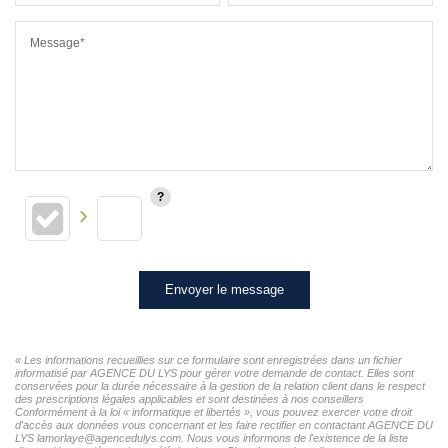
Message*
Envoyer le message
« Les informations recueillies sur ce formulaire sont enregistrées dans un fichier
informatisé par AGENCE DU LYS pour gérer votre demande de contact. Elles sont
conservées pour la durée nécessaire à la gestion de la relation client dans le respect
des prescriptions légales applicables et sont destinées à nos conseillers
Conformément à la loi « informatique et libertés », vous pouvez exercer votre droit
d'accès aux données vous concernant et les faire rectifier en contactant AGENCE DU
LYS lamorlaye@agencedulys.com. Nous vous informons de l'existence de la liste