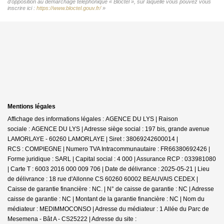
d'opposition au démarchage téléphonique « Bloctel », sur laquelle vous pouvez vous
inscrire ici :
https://www.bloctel.gouv.fr/
»
Mentions légales
Affichage des informations légales : AGENCE DU LYS | Raison
sociale : AGENCE DU LYS | Adresse siège social : 197 bis, grande avenue
LAMORLAYE - 60260 LAMORLAYE | Siret : 38069242600014 |
RCS : COMPIEGNE | Numero TVA Intracommunautaire : FR66380692426 |
Forme juridique : SARL | Capital social : 4 000 | Assurance RCP : 033981080
|
Carte T : 6003 2016 000 009 706 | Date de délivrance : 2025-05-21 | Lieu
de délivrance : 18 rue d'Allonne CS 60260 60002 BEAUVAIS CEDEX |
Caisse de garantie financière : NC. | N° de caisse de garantie : NC | Adresse
caisse de garantie : NC | Montant de la garantie financière : NC | Nom du
médiateur : MEDIMMOCONSO | Adresse du médiateur : 1 Allée du Parc de
Mesemena - Bât A - CS25222 | Adresse du site :