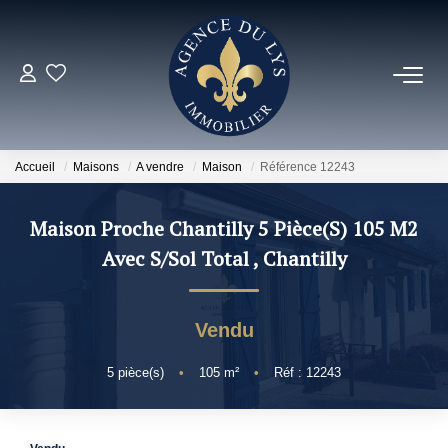
ACHETER
Louer
Accueil
Maisons
A vendre
Maison
Référence 12243
NOS NOUVEAUTÉS
Maison Proche Chantilly 5 Pièce(s) 105 M2
Avec S/Sol Total
,
Chantilly
NOS VENDUS
Vendu
ESTIMER
5
pièce(s)
•
105
m²
•
Réf : 12243
NOS AGENCES