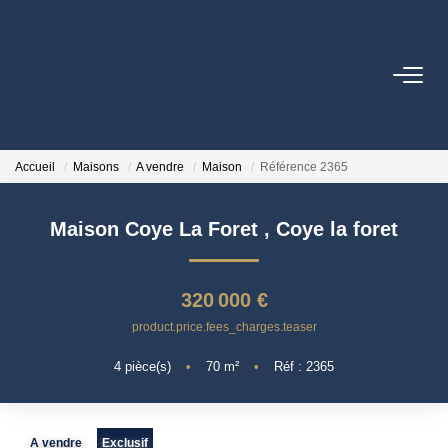
ACHETER
Louer
Accueil
Maisons
A vendre
Maison
Référence 2365
NOS NOUVEAUTÉS
Maison Coye La Foret
,
Coye la foret
NOS VENDUS
320 000 €
product.price.fees_charges.teaser
ESTIMER
4
pièce(s)
•
70
m²
•
Réf : 2365
NOS AGENCES
Nos Agences
A vendre
Exclusif