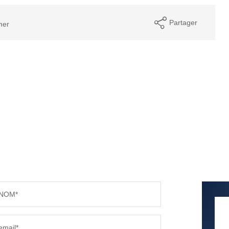
Partager
mer
NOM*
email*