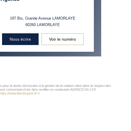
197 Bis, Grande Avenue LAMORLAYE
60260
LAMORLAYE
Nous écrire
Voir le numéro
our la durée nécessaire à la gestion de la relation client dans le respect des
s vous concernant et les faire rectifier en contactant AGENCE DU LYS
https://www.bloctel.gouv.fr/
»