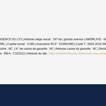
e : AGENCE DU LYS | Adresse siège social : 197 bis, grande avenue LAMORLAYE 
L | Capital social : 4 000 | Assurance RCP : 033981080 |
Carte T : 6003 2016 000
 : NC. | N° de caisse de garantie : NC | Adresse caisse de garantie : NC | Montan
 Bât A - CS25222 | Adresse du site :
https://medimmoconso.fr/adresser-une-recla