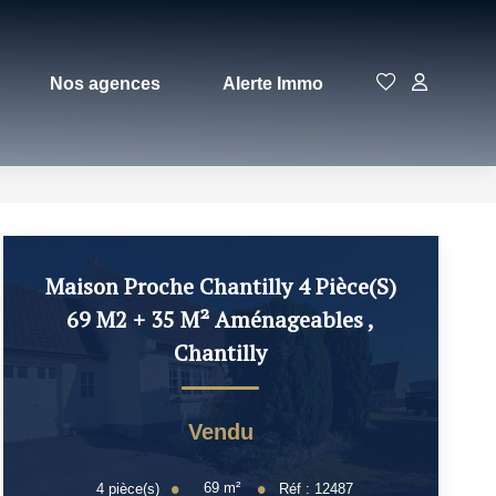
Nos agences
Alerte Immo
Maison Proche Chantilly 4 Pièce(s)
69 M2 + 35 M² Aménageables
,
Chantilly
Vendu
69
m²
4
pièce(s)
Réf :
12487