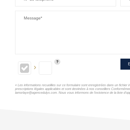
Message*
E
« Les informations recueillies sur ce formulaire sont enregistrées dans un fichie
prescriptions légales applicables et sont destinées à nos conseillers Conformémen
lamorlaye@agencedulys.com. Nous vous informons de l'existence de la liste d'oppo