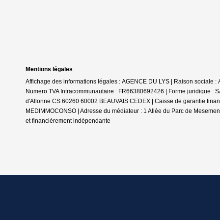
Mentions légales
Affichage des informations légales : AGENCE DU LYS | Raison social
Numero TVA Intracommunautaire : FR66380692426 | Forme juridique : SAR
d'Allonne CS 60260 60002 BEAUVAIS CEDEX | Caisse de garantie financière
MEDIMMOCONSO | Adresse du médiateur : 1 Allée du Parc de Mesemena -
et financièrement indépendante