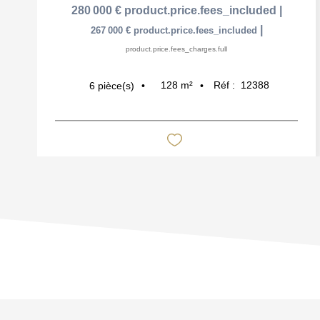
280 000 €
product.price.fees_included
|
|
267 000 €
product.price.fees_included
product.price.fees_charges.full
128
m²
Réf :
12388
6
pièce(s)