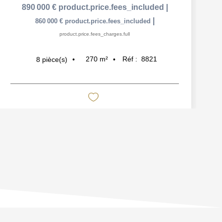
890 000 €
product.price.fees_included
|
|
860 000 €
product.price.fees_included
product.price.fees_charges.full
270
m²
Réf :
8821
8
pièce(s)