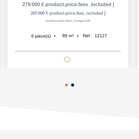
279 000 €
product.price.fees_included
|
|
265 000 €
product.price.fees_included
product.price.fees_charges.full
89
m²
Réf :
12127
6
pièce(s)