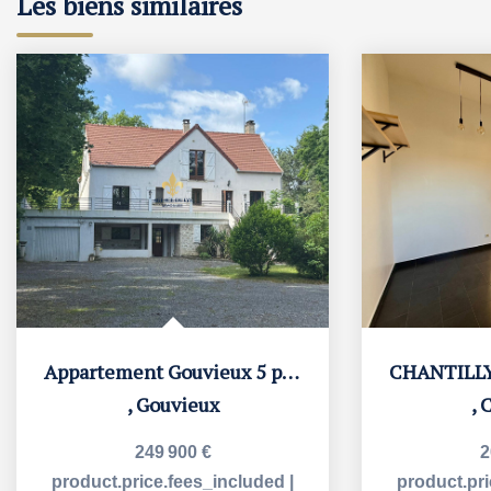
Les biens similaires
Appartement Gouvieux 5 pièce(s) 70.2 m2
,
Gouvieux
,
C
249 900 €
2
product.price.fees_included
|
product.pr