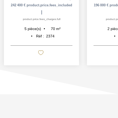
242 400 €
product.price.fees_included
196 000 €
prod
|
product.price.fees_charges.full
product.pr
70
m²
5
pièce(s)
2
pièc
Réf :
2374