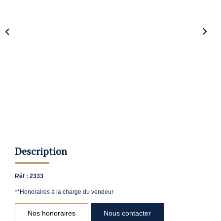
Nos Agences
Contact
Avis Clients
Actualités
ALERTE IMMO
Description
Réf : 2333
**
Honoraires à la charge du vendeur
Nos honoraires
Nous contacter