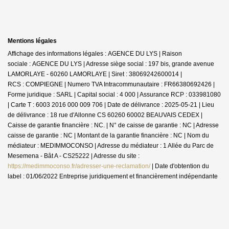
Mentions légales
Affichage des informations légales : AGENCE DU LYS | Raison
sociale : AGENCE DU LYS | Adresse siège social : 197 bis, grande avenue
LAMORLAYE - 60260 LAMORLAYE | Siret : 38069242600014 |
RCS : COMPIEGNE | Numero TVA Intracommunautaire : FR66380692426 |
Forme juridique : SARL | Capital social : 4 000 | Assurance RCP : 033981080
|
Carte T : 6003 2016 000 009 706 | Date de délivrance : 2025-05-21 | Lieu
de délivrance : 18 rue d'Allonne CS 60260 60002 BEAUVAIS CEDEX |
Caisse de garantie financière : NC. | N° de caisse de garantie : NC | Adresse
caisse de garantie : NC | Montant de la garantie financière : NC | Nom du
médiateur : MEDIMMOCONSO | Adresse du médiateur : 1 Allée du Parc de
Mesemena - Bât A - CS25222 | Adresse du site :
https://medimmoconso.fr/adresser-une-reclamation/
| Date d'obtention du
label : 01/06/2022
Entreprise juridiquement et financièrement indépendante