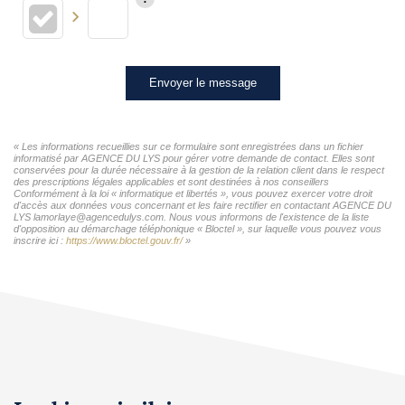
Envoyer le message
« Les informations recueillies sur ce formulaire sont enregistrées dans un fichier
informatisé par AGENCE DU LYS pour gérer votre demande de contact. Elles sont
conservées pour la durée nécessaire à la gestion de la relation client dans le respect
des prescriptions légales applicables et sont destinées à nos conseillers
Conformément à la loi « informatique et libertés », vous pouvez exercer votre droit
d'accès aux données vous concernant et les faire rectifier en contactant AGENCE DU
LYS lamorlaye@agencedulys.com. Nous vous informons de l'existence de la liste
d'opposition au démarchage téléphonique « Bloctel », sur laquelle vous pouvez vous
inscrire ici :
https://www.bloctel.gouv.fr/
»