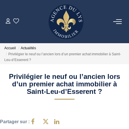
ACHETER
Louer
Accueil
Actualités
Privilégier le neuf ou l’ancien lors d’un premier achat immobilier à Saint-
Leu-d’Esserent ?
NOS NOUVEAUTÉS
Privilégier le neuf ou l’ancien lors
NOS VENDUS
d’un premier achat immobilier à
Saint-Leu-d’Esserent ?
ESTIMER
NOS AGENCES
Partager sur :
Nos Agences