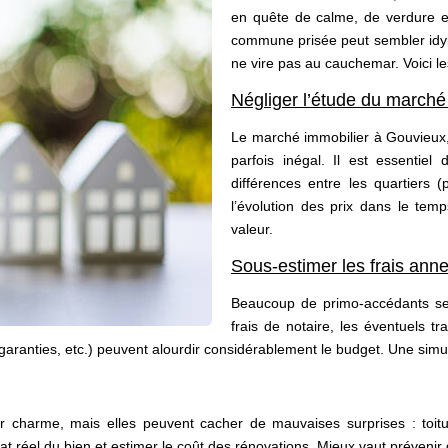
en quête de calme, de verdure e
commune prisée peut sembler idyll
ne vire pas au cauchemar. Voici le
Négliger l’étude du marché 
Le marché immobilier à Gouvieux,
parfois inégal. Il est essentie
différences entre les quartiers 
l’évolution des prix dans le tem
valeur.
Sous-estimer les frais ann
Beaucoup de primo-accédants se 
frais de notaire, les éventuels tr
, garanties, etc.) peuvent alourdir considérablement le budget. Une simu
charme, mais elles peuvent cacher de mauvaises surprises : toiture 
t réel du bien et estimer le coût des rénovations. Mieux vaut prévenir 