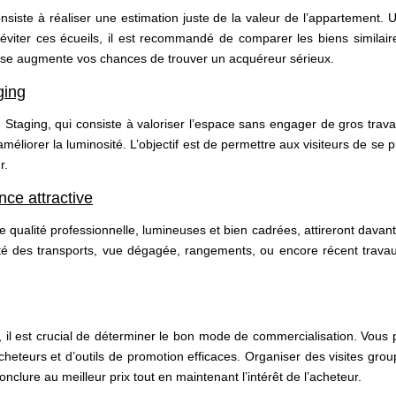
nsiste à réaliser une estimation juste de la valeur de l’appartement. 
éviter ces écueils, il est recommandé de comparer les biens similaires
cise augmente vos chances de trouver un acquéreur sérieux.
ging
taging, qui consiste à valoriser l’espace sans engager de gros travau
méliorer la luminosité. L’objectif est de permettre aux visiteurs de s
r.
ce attractive
 de qualité professionnelle, lumineuses et bien cadrées, attireront davant
mité des transports, vue dégagée, rangements, ou encore récent travaux
, il est crucial de déterminer le bon mode de commercialisation. Vous 
eteurs et d’outils de promotion efficaces. Organiser des visites group
lure au meilleur prix tout en maintenant l’intérêt de l’acheteur.