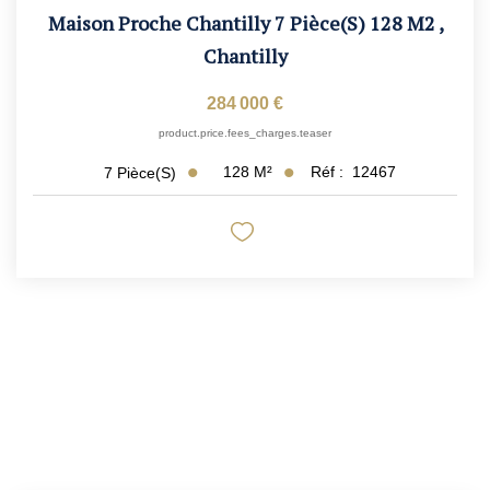
Maison Proche Chantilly 7 Pièce(s) 128 M2
,
Chantilly
284 000 €
product.price.fees_charges.teaser
128
M²
Réf :
12467
7
Pièce(s)