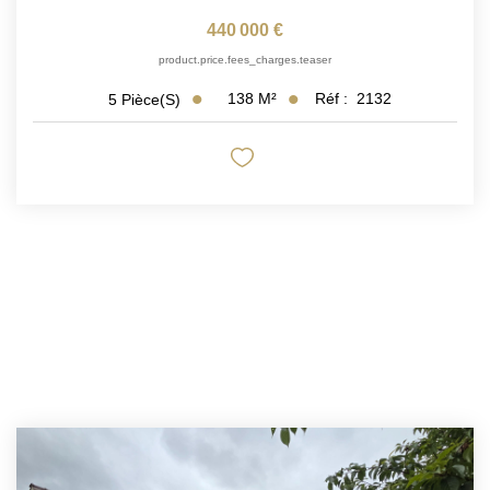
440 000 €
product.price.fees_charges.teaser
138
M²
Réf :
2132
5
Pièce(s)