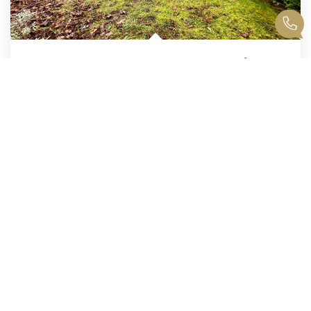
OPPORTUNITE A CHANTILLY : Maison À Rafraichir Avec 4...
,
Chantilly
299 000 €
product.price.fees_charges.teaser
107
M²
Réf :
2246
6
Pièce(s)