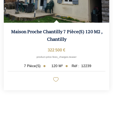
Maison Proche Chantilly 7 Pièce(s) 120 M2
,
Chantilly
322 500 €
product.price.fees_charges.teaser
120
M²
Réf :
12239
7
Pièce(s)