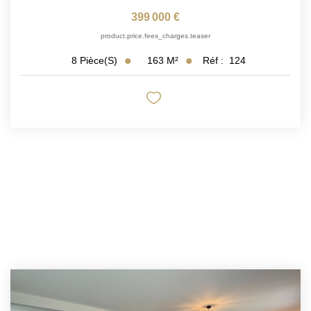
399 000 €
product.price.fees_charges.teaser
163
M²
Réf :
124
8
Pièce(s)