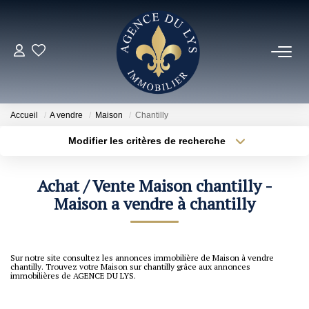
ACHETER
Louer
Accueil
A vendre
Maison
Chantilly
Modifier les critères de recherche
Localisation
Type de bien
NOS NOUVEAUTÉS
Localisation
Sélectionnez...
Achat / Vente Maison chantilly -
NOS VENDUS
Surface min
Maison a vendre à chantilly
Budget max
Rayon
Plus de critères
ESTIMER
Sur notre site consultez les annonces immobilière de Maison à vendre
Créer une alerte
chantilly. Trouvez votre Maison sur chantilly grâce aux annonces
NOS AGENCES
immobilières de AGENCE DU LYS.