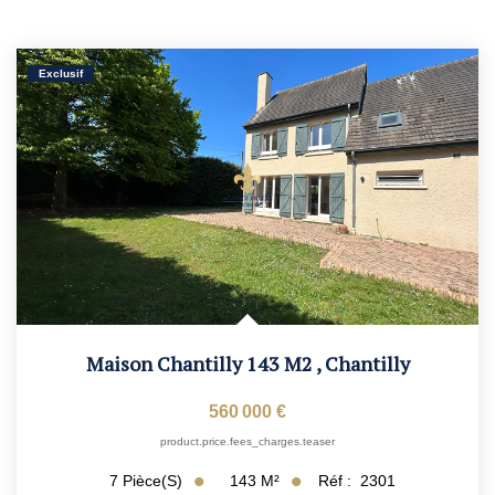
Exclusif
Maison Chantilly 143 M2
,
Chantilly
560 000 €
product.price.fees_charges.teaser
143
M²
Réf :
2301
7
Pièce(s)