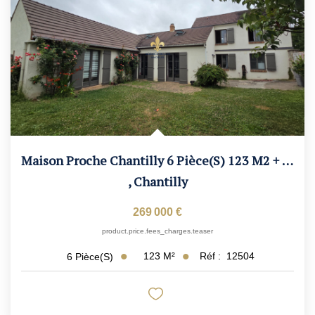
Maison Proche Chantilly 6 Pièce(s) 123 M2 + Garage 2 VL
,
Chantilly
269 000 €
product.price.fees_charges.teaser
123
M²
Réf :
12504
6
Pièce(s)