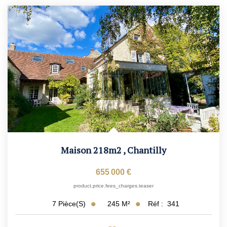
Maison 218m2
,
Chantilly
655 000 €
product.price.fees_charges.teaser
245
M²
Réf :
341
7
Pièce(s)