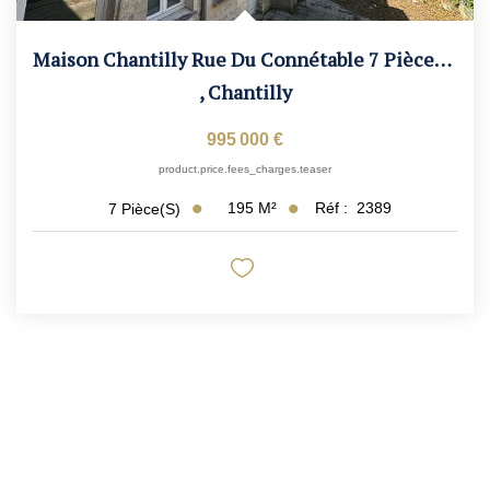
Maison Chantilly Rue Du Connétable 7 Pièce(s)
,
Chantilly
995 000 €
product.price.fees_charges.teaser
195
M²
Réf :
2389
7
Pièce(s)